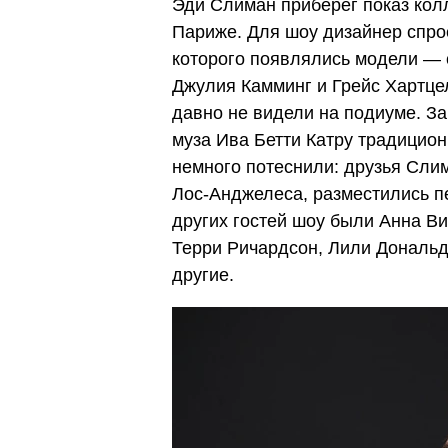
Эди Слиман приберег показ колл
Париже. Для шоу дизайнер спр
которого появлялись модели —
Джулия Камминг и Грейс Хартцел
давно не видели на подиуме. За
муза Ива Бетти Катру традиционн
немного потеснили: друзья Сли
Лос-Анджелеса, разместились п
других гостей шоу были Анна Ви
Терри Ричардсон, Лили Дональд
другие.