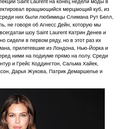
екции Saint Laurent на конец недели моды в
оектировал вращающийся мерцающий куб, из
 среди них были любимицы Слимана Рут Белл,
ь, не говоря об Агнесс Дейн, которую мы
всегдатаи шоу Saint Laurent Катрин Денев и
о сидели в первом ряду, но в этот раз их
мана, прилетевшие из Лондона, Нью-Йорка и
еред ними на подиуме прямо на полу. Среди
нтур и Грейс Коддингтон, Сальма Хайек,
сон, Дарья Жукова, Патрик Демаршелье и