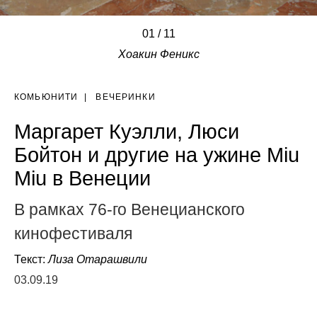
01
/
/
/
/
/
/
/
/
/
/
/
11
Хоакин Феникс
КОМЬЮНИТИ
|
ВЕЧЕРИНКИ
Маргарет Куэлли, Люси
Бойтон и другие на ужине Miu
Miu в Венеции
В рамках 76-го Венецианского
кинофестиваля
Текст:
Лиза Отарашвили
03.09.19