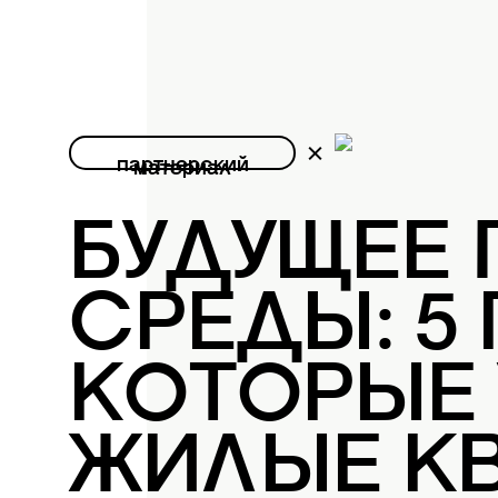
партнерский
материал
БУДУЩЕЕ
СРЕДЫ: 5
КОТОРЫЕ
ЖИЛЫЕ К