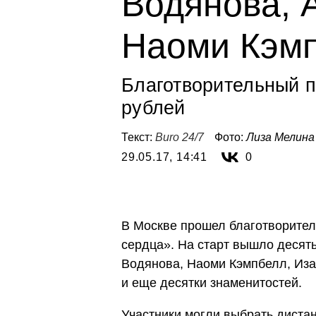
Водянова, 
Наоми Кэм
Благотворительный п
рублей
Текст:
Buro 24/7
Фото:
Лиза Мелина
29.05.17, 14:41
0
В Москве прошел благотворите
сердца». На старт вышло десят
Водянова, Наоми Кэмпбелл, Иза
и еще десятки знаменитостей.
Участники могли выбрать дистанц