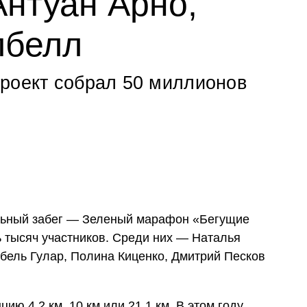
Антуан Арно,
пбелл
роект собрал 50 миллионов
льный забег — Зеленый марафон «Бегущие
ь тысяч участников. Среди них — Наталья
бель Гулар, Полина Киценко, Дмитрий Песков
ию 4,2 км, 10 км или 21,1 км. В этом году