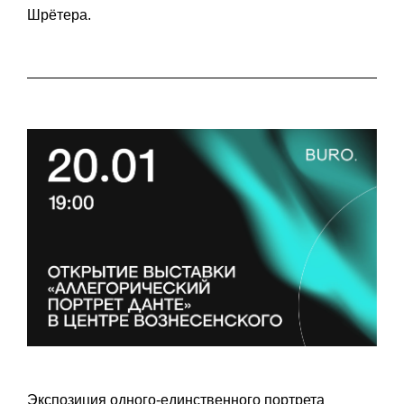
Зандера и «Палермо и Вольфсбург» Вернера
Шрётера.