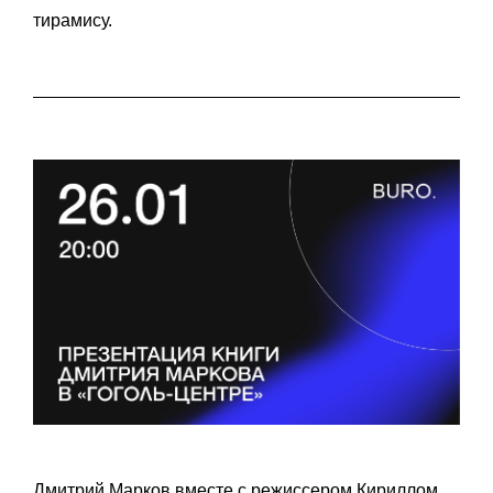
сэндвич с фуагра и авокадо и круассан со вкусом
тирамису.