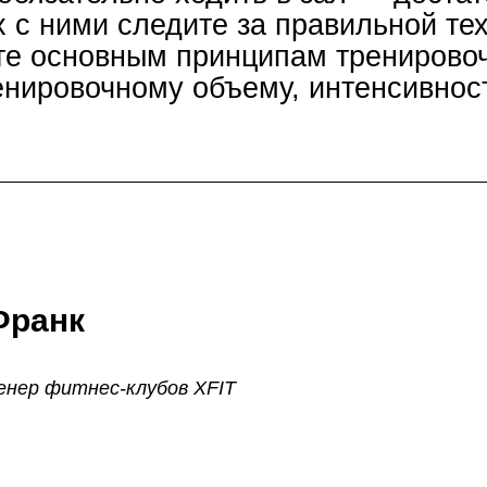
х с ними следите за правильной те
те основным принципам тренирово
енировочному объему, интенсивнос
Франк
нер фитнес-клубов XFIT