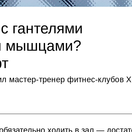
с гантелями
ми мышцами?
рт
л мастер-тренер фитнес-клубов X
 обязательно ходить в зал — доста