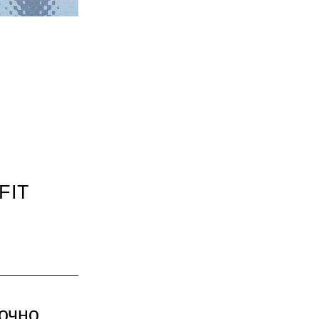
FIT
точно