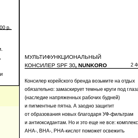
00 р.
и.
МУЛЬТИФУНКЦИОНАЛЬНЫЙ
,
КОНСИЛЕР SPF 30
, NUNKORO
2 4
ди
Консилер корейского бренда возьмите на отдых
обязательно: замаскирует темные круги под глаз
(наследие напряженных рабочих будней)
и пигментные пятна. А заодно защитит
от образования новых благодаря УФ-фильтрам
и антиоксидантам. Но и это еще не все: комплекс
АНА-, ВНА-, РНА-кислот поможет освежить