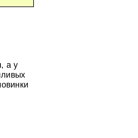
, а у
пливых
новинки