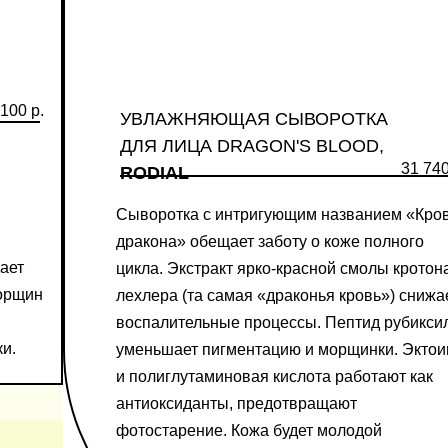
100 р.
УВЛАЖНЯЮЩАЯ СЫВОРОТКА
ДЛЯ ЛИЦА DRAGON'S BLOOD,
31 740
RODIAL
Сыворотка с интригующим названием «Кро
дракона» обещает заботу о коже полного
кает
цикла. Экстракт ярко-красной смолы кротон
морщин
лехлера (та самая «драконья кровь») снижа
воспалительные процессы. Пептид рубикси
ки.
уменьшает пигментацию и морщинки. Эктои
и полиглутаминовая кислота работают как
антиоксиданты, предотвращают
фотостарение. Кожа будет молодой