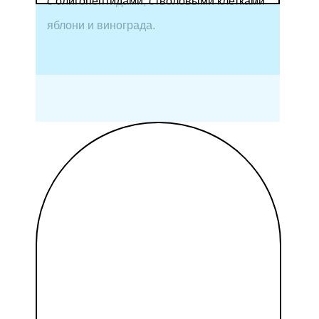
с олигопептидами, стволовыми клетками
яблони и винограда.