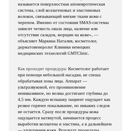
называется поверхностная апоневротическая
система, слой коллагеновых и эластиновых
волокон, связывающий мягкие ткани кожи с
черепом. Именно от состояния SMAS-системы
зависит четкость овала лица, наличие или
отсутствие складок, морщин на коже», —
объясняет Маркина Наталия, косметолог,
дерматовенеролог Клиники немецких
медицинских технологий GMTClinic.
Как проходит процедура:
Косметолог работает
при помощи небольшой насадки, не спеша
обрабатывая зоны лица. Аппарат —
ультразвуковой, его проникновение
неинвазивное, но волны достигают глубины до
4,5 мм. Каждую вспышку пациент ощущает как
резкое горячее покалывание, но никаких следов
не остается. Сразу после процедуры кожа
ощущается натянутой, начинается процесс
выработки коллагена и эластина, а в дальнейшем
— уплотнения кожи. Результат процедуры