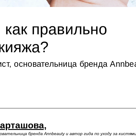
: как правильно
акияжа?
ст, основательница бренда Annbea
Карташова,
овательница бренда Annbeauty и автор гида по уходу за кистям