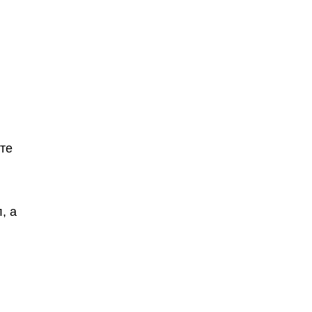
те
, а