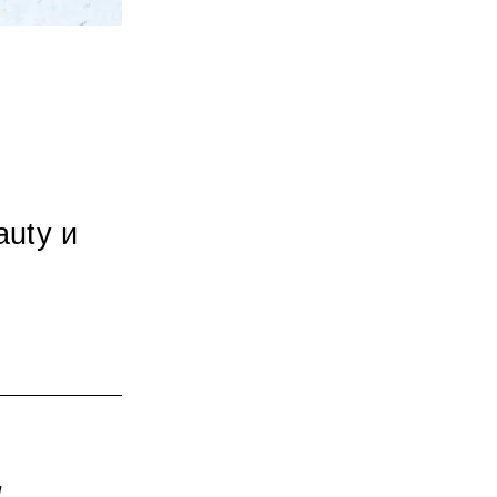
uty и
и