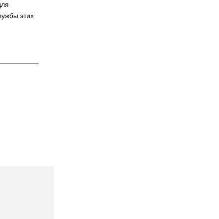
для
лужбы этих