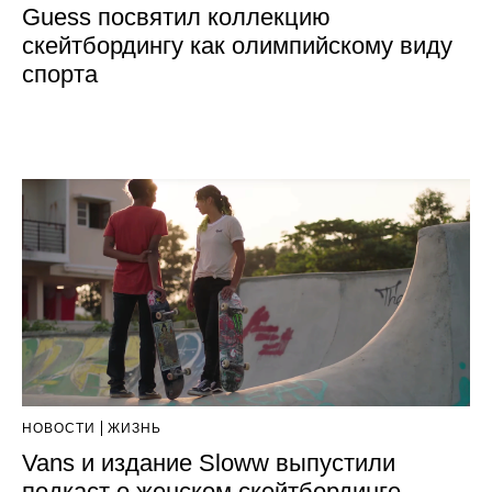
Guess посвятил коллекцию
скейтбордингу как олимпийскому виду
спорта
НОВОСТИ
ЖИЗНЬ
Vans и издание Sloww выпустили
подкаст о женском скейтбординге