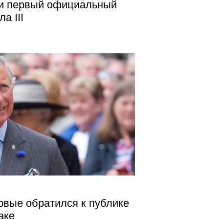
ли первый официальный
а III
ервые обратился к публике
аке