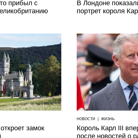
то прибыл с
В Лондоне показа
еликобританию
портрет короля Карл
НОВОСТИ
|
ЖИЗНЬ
 откроет замок
Король Карл III вп
й
после новостей о р