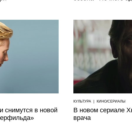
КУЛЬТУРА
|
КИНО/СЕРИАЛЫ
и снимутся в новой
В новом сериале Х
перфильда»
врача