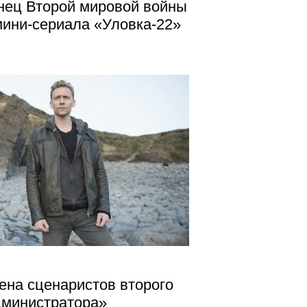
нец Второй мировой войны
мини-сериала «Уловка-22»
ена сценаристов второго
дминистратора»