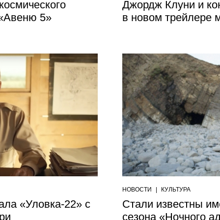
 космического
Джордж Клуни и ко
 «Авеню 5»
в новом трейлере 
НОВОСТИ
|
КУЛЬТУРА
ла «Уловка-22» с
Стали известны им
ри
сезона «Ночного а