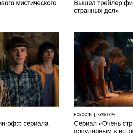
вого мистического
Вышел трейлер фи
странных дел»
НОВОСТИ
|
КУЛЬТУРА
ин-офф сериала
Сериал «Очень стр
популярным в истор