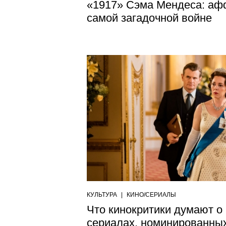
«1917» Сэма Мендеса: аф
самой загадочной войне
КУЛЬТУРА
|
КИНО/СЕРИАЛЫ
Что кинокритики думают о
сериалах, номинированных