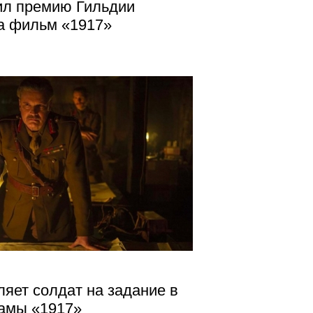
ил премию Гильдии
а фильм «1917»
ляет солдат на задание в
амы «1917»