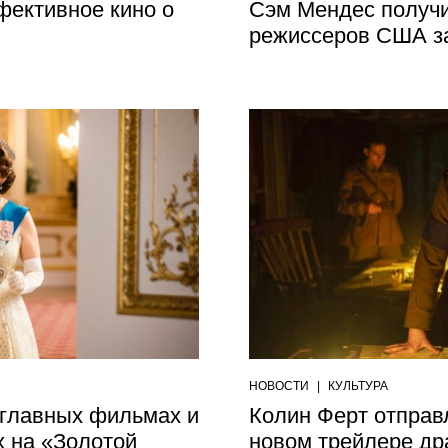
фективное кино о
Сэм Мендес получ
режиссеров США з
НОВОСТИ
|
КУЛЬТУРА
 главных фильмах и
Колин Ферт отправ
 на «Золотой
новом трейлере др