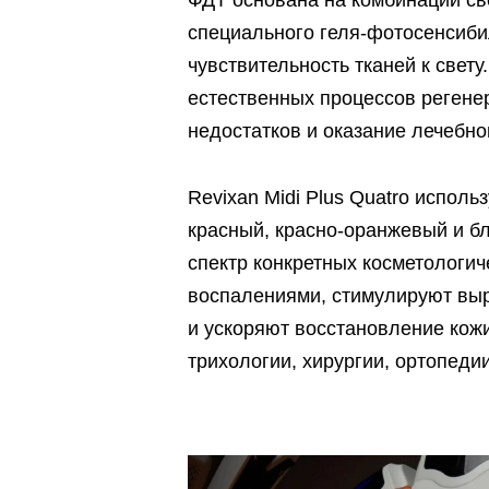
ФДТ основана на комбинации св
специального геля-фотосенсиби
чувствительность тканей к свет
естественных процессов регенер
недостатков и оказание лечебно
Revixan Midi Plus Quatro исполь
красный, красно-оранжевый и 
спектр конкретных косметологич
воспалениями, стимулируют выр
и ускоряют восстановление кожи
трихологии, хирургии, ортопедии