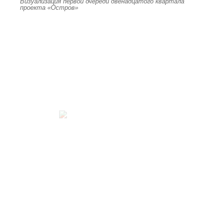
Визуализация первой очереди двенадцатого квартала
проекта «Остров»