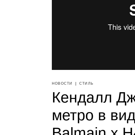
НОВОСТИ
|
СТИЛЬ
Кендалл Дж
метро в ви
Balmain x 