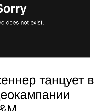
еннер танцует в
деокампании
H&M