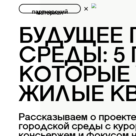
партнерский
материал
БУДУЩЕЕ
СРЕДЫ: 5
КОТОРЫЕ
ЖИЛЫЕ К
Рассказываем о проект
городской среды с куро
консьержем и фокусом н