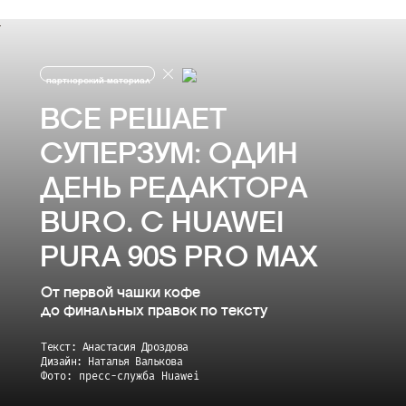
партнерский материал
ВСЕ РЕШАЕТ
СУПЕРЗУМ: ОДИН
ДЕНЬ РЕДАКТОРА
BURO. С HUAWEI
PURA 90S PRO MAX
От первой чашки кофе
до финальных правок по тексту
Текст: Анастасия Дроздова
Дизайн: Наталья Валькова
Фото: пресс-служба Huawei