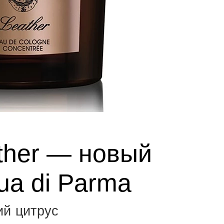
ather — новый
ua di Parma
ий цитрус