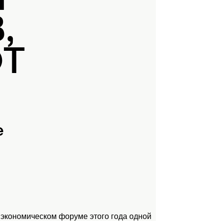
Й
,
ЮТ
е
 экономическом форуме этого года одной