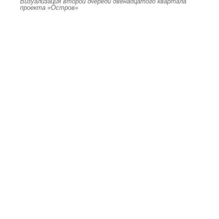
Визуализация второй очереди двенадцатого квартала
проекта «Остров»