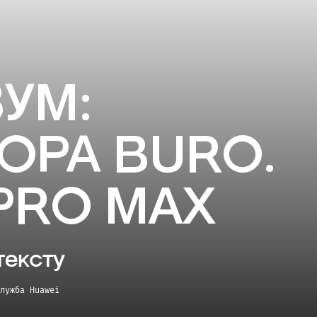
УМ:
ОРА BURO.
 PRO MAX
тексту
лужба Huawei