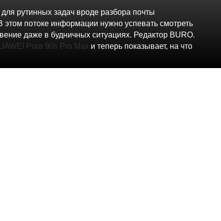
 для рутинных задач вроде разбора почты
. В этом потоке информации нужно успевать смотреть
новение даже в будничных ситуациях. Редактор BURO.
UAWEI Pura 90s Pro Max
и теперь показывает, на что