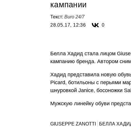
кампании
Текст:
Buro 24/7
28.05.17, 12:36
0
Белла Хадид стала лицом Giuse
кампанию бренда. Автором сни
Хадид представила новую обувь
Picard,
ботильоны
с перьями ма
шнуровкой
Janice, босоножки
Sa
Мужскую линейку обуви предст
GIUSEPPE ZANOTTI
БЕЛЛА ХАДИ