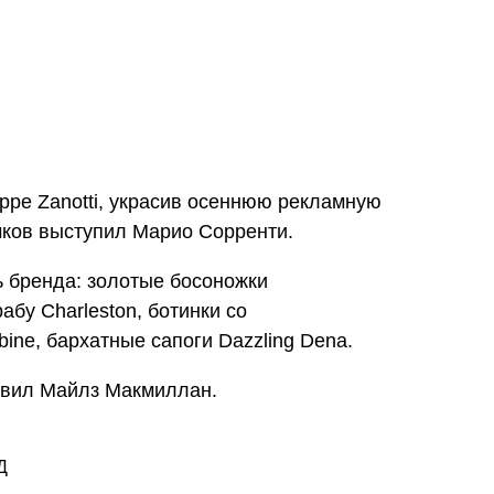
ppe Zanotti, украсив осеннюю рекламную
мков выступил Марио Сорренти.
 бренда: золотые босоножки
рабу
Charleston, ботинки со
bine, бархатные сапоги Dazzling Dena.
авил Майлз Макмиллан.
Д