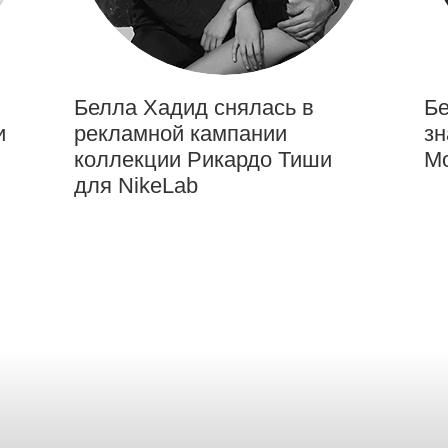
Белла Хадид снялась в
Бе
и
рекламной кампании
зн
коллекции Рикардо Тиши
М
для NikeLab