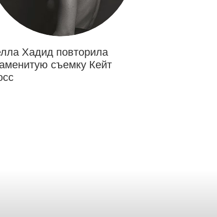
лла Хадид повторила
аменитую съемку Кейт
осс