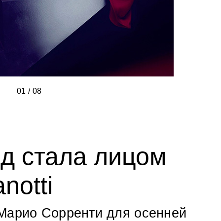
01
/
/
/
/
/
/
/
/
08
д стала лицом
notti
 Марио Сорренти для осенней