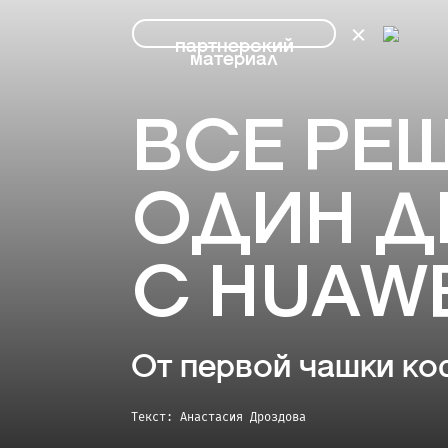
партнерский
материал
ВСЕ РЕШ
ОДИН Д
С HUAWE
От первой чашки ко
Текст: Анастасия Дроздова