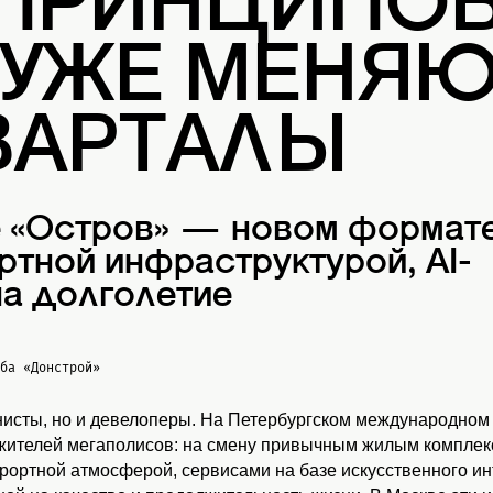
 ПРИНЦИПОВ
 УЖЕ МЕНЯ
ВАРТАЛЫ
е «Остров» — новом формат
ртной инфраструктурой, AI-
а долголетие
жба
«Донстрой»
нисты, но и девелоперы. На Петербургском международном
 жителей мегаполисов: на смену привычным жилым комплекс
урортной атмосферой, сервисами на базе искусственного и