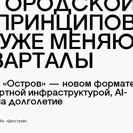
 ГОРОДСКО
 ПРИНЦИПОВ
 УЖЕ МЕНЯ
ВАРТАЛЫ
е «Остров» — новом формат
ртной инфраструктурой, AI-
а долголетие
жба
«Донстрой»