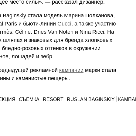
ее место силы», — рассказал дизайнер.
n Baginskiy стала модель Марина Полканова,
al Paris и бьюти-линии
Gucci
, а также участию
rmès, Céline, Dries Van Noten и Nina Ricci. На
х шляпах и знаковых для бренда хлопковых
 бледно-розовых оттенков в окружении
нов, лошадей и зебр.
предыдущей рекламной
кампании
марки стала
шины и каменистые пещеры.
ЕКЦИЯ
СЪЕМКА
RESORT
RUSLAN BAGINSKIY
КАМПА