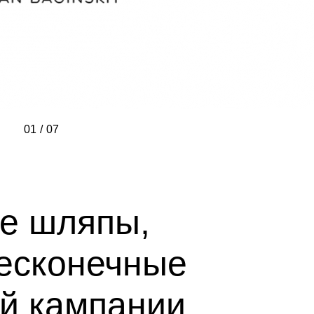
01
/
/
/
/
/
/
/
07
е шляпы,
есконечные
ой кампании