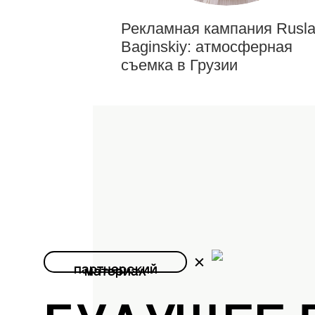
Рекламная кампания Rusl
Baginskiy: атмосферная
съемка в Грузии
партнерский
материал