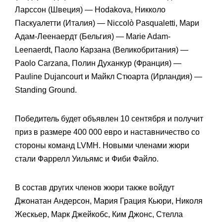
Ларссон (Швеция) — Hodakova, Никколо
Паскуалетти (Италия) — Niccolò Pasqualetti, Мари
Адам-Леенаердт (Бельгия) — Marie Adam-
Leenaerdt, Паоло Карзана (Великобритания) —
Paolo Carzana, Полин Духанкур (Франция) —
Pauline Dujancourt и Майкл Стюарта (Ирландия) —
Standing Ground.
Победитель будет объявлен 10 сентября и получит
приз в размере 400 000 евро и наставничество со
стороны команд LVMH. Новыми членами жюри
стали Фаррелл Уильямс и Фиби Файло.
В состав других членов жюри также войдут
Джонатан Андерсон, Мария Грация Кьюри, Николя
Жескьер, Марк Джейкобс, Ким Джонс, Стелла