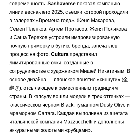
современность.
Sashaverse
показал кампанию
линии весна-лето 2025, съемки которой проходили
в галереях «Времена года». Женя Макарова,
Семен Пленков, Артем Протасов, Женя Полякова
и Саша Терехов устроили импровизированную
ночную примерку в бутике бренда, запечатлев
процесс на фото.
Cultura
представил
лимитированные очки, созданные в
сотрудничестве с художником Мишей Никатиным. В
основе дизайна — японское понятие «кинцуги» (金
継ぎ), отсылающее к ремесленным традициям
страны. В капсулу вошли модели в трех оттенках —
классическом черном Black, туманном Dusty Olive и
мраморном Carrara. Каждая выполнена из ацетата
итальянской компании Mazzucchelli и дополнены
аккуратными золотыми «рубцами».