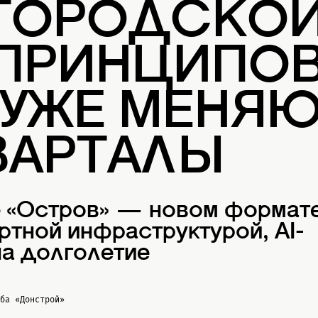
 ГОРОДСКО
 ПРИНЦИПОВ
 УЖЕ МЕНЯ
ВАРТАЛЫ
е «Остров» — новом формат
ртной инфраструктурой, AI-
а долголетие
жба
«Донстрой»