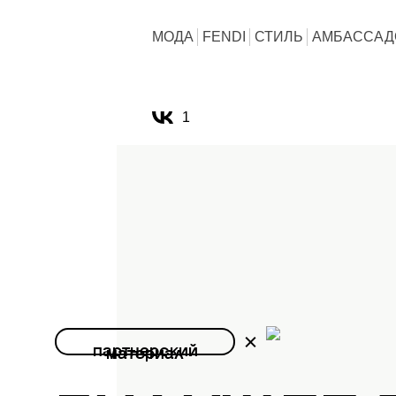
МОДА
FENDI
СТИЛЬ
АМБАССАД
1
партнерский
материал