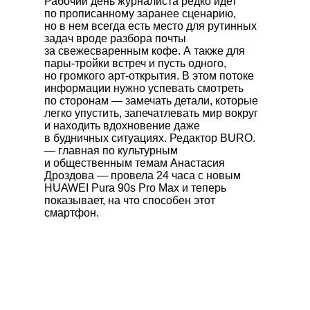
Рабочий день журналиста редко идет
по прописанному заранее сценарию,
но в нем всегда есть место для рутинных
задач вроде разбора почты
за свежесваренным кофе. А также для
пары-тройки встреч и пусть одного,
но громкого арт-открытия. В этом потоке
информации нужно успевать смотреть
по сторонам — замечать детали, которые
легко упустить, запечатлевать мир вокруг
и находить вдохновение даже
в будничных ситуациях. Редактор BURO.
— главная по культурным
и общественным темам Анастасия
Дроздова — провела 24 часа с новым
HUAWEI Pura 90s Pro Max
и теперь
показывает, на что способен этот
смартфон.