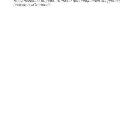
Визуализация второй очереди двенадцатого квартала
проекта «Остров»