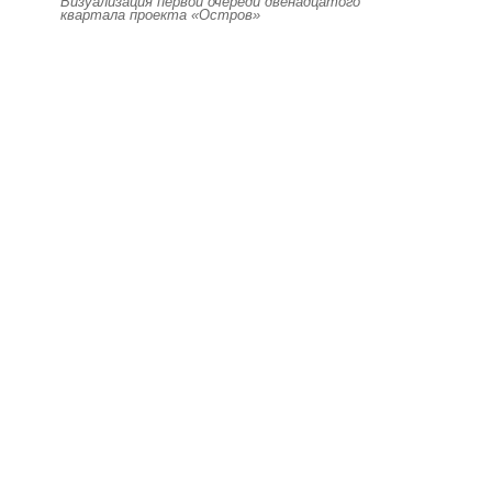
Визуализация первой очереди двенадцатого
квартала проекта «Остров»