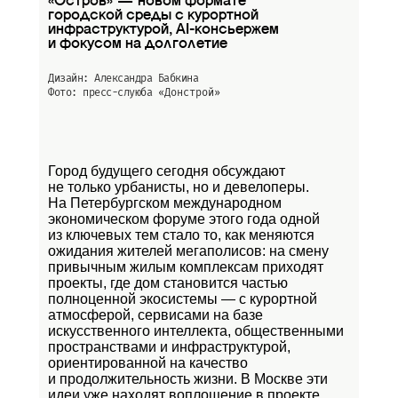
«Остров» — новом формате
городской среды с курортной
инфраструктурой, AI-консьержем
и фокусом на долголетие
Дизайн: Александра Бабкина
Фото: пресс-слуюба
«Донстрой»
Город будущего сегодня обсуждают
не только урбанисты, но и девелоперы.
На Петербургском международном
экономическом форуме этого года одной
из ключевых тем стало то, как меняются
ожидания жителей мегаполисов: на смену
привычным жилым комплексам приходят
проекты, где дом становится частью
полноценной экосистемы — с курортной
атмосферой, сервисами на базе
искусственного интеллекта, общественными
пространствами и инфраструктурой,
ориентированной на качество
и продолжительность жизни. В Москве эти
идеи уже находят воплощение в проекте