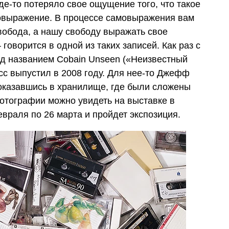
где-то потеряло свое ощущение того, что такое
мовыражение. В процессе самовыражения вам
вобода, а нашу свободу выражать свое
говорится в одной из таких записей. Как раз с
од названием Cobain Unseen («Неизвестный
осс выпустил в 2008 году. Для нее-то Джефф
 оказавшись в хранилище, где были сложены
фотографии можно увидеть на выставке в
е
враля по 26 марта и пройд
е
т экспозиция.