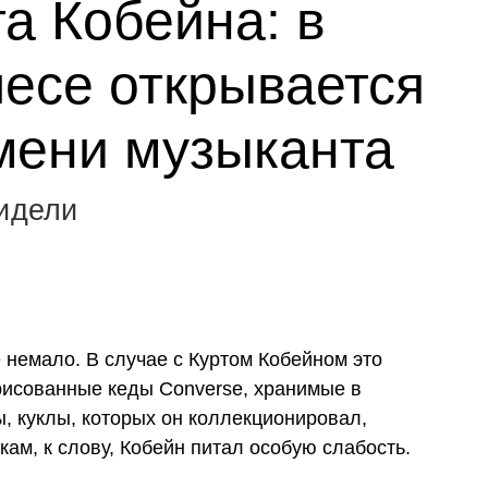
а Кобейна: в
есе открывается
мени музыканта
видели
 немало. В случае с Куртом Кобейном это
азрисованные кеды Converse, хранимые в
ы, куклы, которых он коллекционировал,
ам, к слову, Кобейн питал особую слабость.