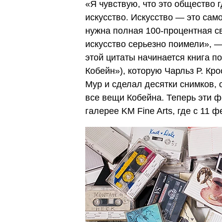
«Я чувствую, что это общество 
искусство. Искусство — это са
нужна полная 100-процентная с
искусство серьезно поимели», — 
этой цитаты начинается книга п
Кобейн»), которую Чарльз Р. Кр
Мур и сделал десятки снимков,
все вещи Кобейна. Теперь эти 
галерее
KM Fine Arts
, гд
е
с 11 ф