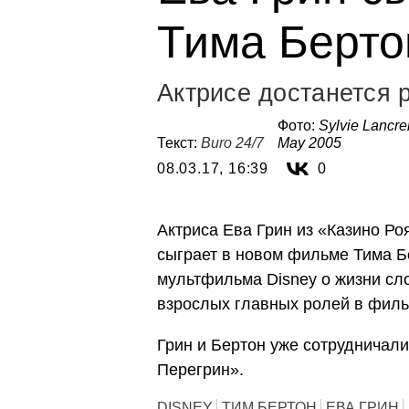
Тима Берто
Актрисе достанется 
Фото:
Sylvie Lancre
Текст:
Buro 24/7
May 2005
08.03.17, 16:39
0
Актриса Ева Грин из «Казино Ро
сыграет в новом фильме Тима 
мультфильма Disney о жизни сло
взрослых главных ролей в филь
Грин и Бертон уже сотрудничал
Перегрин».
DISNEY
ТИМ БЕРТОН
ЕВА ГРИН