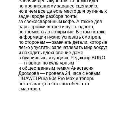
Рабочий день журналиста редко идет
по прописанному заранее сценарию,
но в нем всегда есть место для рутинных
задач вроде разбора почты
за свежесваренным кофе. А также для
пары-тройки встреч и пусть одного,
но громкого арт-открытия. В этом потоке
информации нужно успевать смотреть
по сторонам — замечать детали, которые
легко упустить, запечатлевать мир вокруг
и находить вдохновение даже
в будничных ситуациях. Редактор BURO.
— главная по культурным
и общественным темам Анастасия
Дроздова — провела 24 часа с новым
HUAWEI Pura 90s Pro Max
и теперь
показывает, на что способен этот
смартфон.