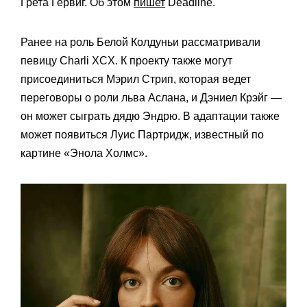
Грета Гервиг. Об этом
пишет
Deadline.
Ранее на роль Белой Колдуньи рассматривали
певицу Charli XCX. К проекту также могут
присоединиться Мэрил Стрип, которая ведет
переговоры о роли льва Аслана, и Дэниел Крэйг —
он может сыграть дядю Эндрю. В адаптации также
может появиться Луис Партридж, известный по
картине «Энола Холмс».