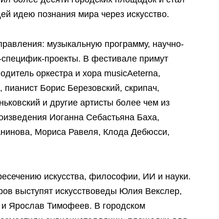
й идею познания мира через искусство.
правления: музыкальную программу, научно-
т-специфик-проекты. В фестивале примут
одитель оркестра и хора musicAeterna,
 пианист Борис Березовский, скрипач,
ьковский и другие артисты более чем из
роизведения Иоганна Себастьяна Баха,
нинова, Мориса Равеля, Клода Дебюсси,
ресечению искусства, философии, ИИ и науки.
ров выступят искусствоведы Юлия Векслер,
 и Ярослав Тимофеев. В городском