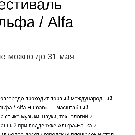
естиваль
ьфа / Alfa
е можно до 31 мая
 Новгороде проходит первый международный
льфа / Alfa Human» — масштабный
 стыке музыки, науки, технологий и
ованный при поддержке Альфа-Банка и
нил более десяти городских площадок и стал