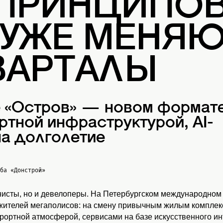
 ПРИНЦИПОВ
 УЖЕ МЕНЯ
ВАРТАЛЫ
е «Остров» — новом формат
ртной инфраструктурой, AI-
а долголетие
жба
«Донстрой»
нисты, но и девелоперы. На Петербургском международном
 жителей мегаполисов: на смену привычным жилым комплекс
урортной атмосферой, сервисами на базе искусственного и