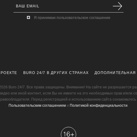
Я принимаю пользовательское соглашение
ПРОЕКТЕ
BURO 24/7 В ДРУГИХ СТРАНАХ
ДОПОЛНИТЕЛЬНАЯ
2026 Buro 24/7. Все права защищены. Внимание! На сайте не разрешается р
видео или иной контент, если Вы не имеете на это необходимых прав и/или с
правообладателя. Перед регистрацией и использованием сайта ознакомьтесь 
Пользовательским соглашением
и
Политикой конфиденциальности
.