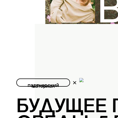
партнерский
материал
БУДУЩЕЕ