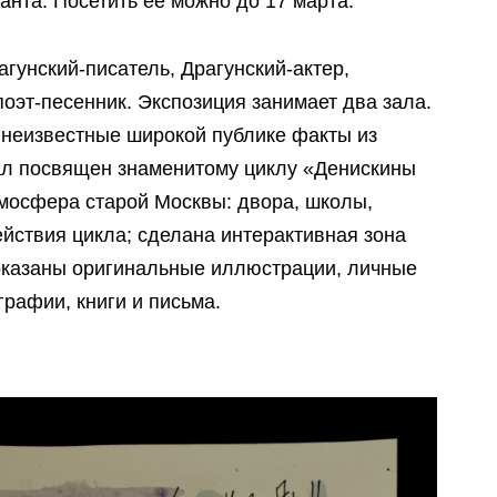
ланта. Посетить ее можно до 17 марта.
гунский-писатель, Драгунский-актер,
поэт-песенник. Экспозиция занимает два зала.
 неизвестные широкой публике факты из
зал посвящен знаменитому циклу «Денискины
тмосфера старой Москвы: двора, школы,
йствия цикла; сделана интерактивная зона
показаны оригинальные иллюстрации, личные
рафии, книги и письма.