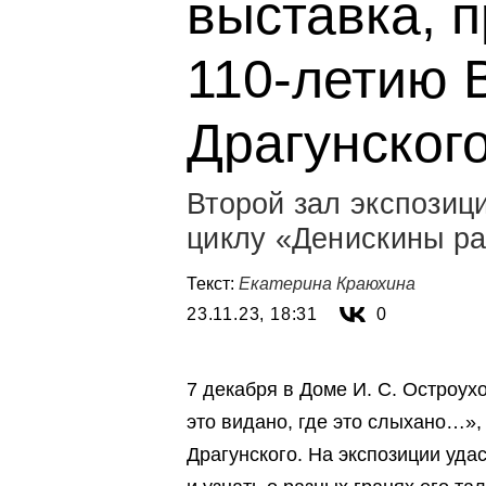
выставка, 
110-летию 
Драгунског
Второй зал экспозиц
циклу «Денискины р
Текст:
Екатерина Краюхина
23.11.23, 18:31
0
7 декабря в Доме И. С. Остроух
это видано, где это слыхано…»,
Драгунского. На экспозиции уда