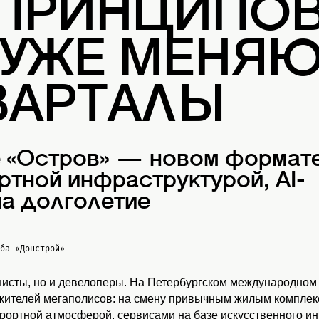
 ПРИНЦИПОВ
 УЖЕ МЕНЯ
ВАРТАЛЫ
е «Остров» — новом формат
ртной инфраструктурой, AI-
а долголетие
жба
«Донстрой»
нисты, но и девелоперы. На Петербургском международном
 жителей мегаполисов: на смену привычным жилым комплекс
урортной атмосферой, сервисами на базе искусственного и