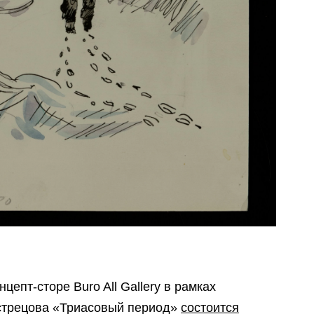
цепт-сторе Buro All Gallery в рамках
стрецова «Триасовый период»
состоится