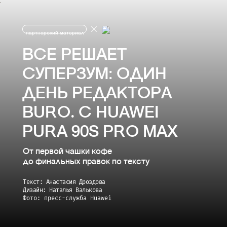
партнерский материал
ВСЕ РЕШАЕТ
СУПЕРЗУМ: ОДИН
ДЕНЬ РЕДАКТОРА
BURO. С HUAWEI
PURA 90S PRO MAX
От первой чашки кофе
до финальных правок по тексту
Текст: Анастасия Дроздова
Дизайн: Наталья Валькова
Фото: пресс-служба Huawei