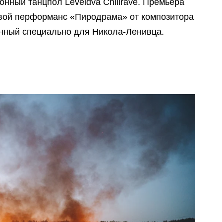
онный танцпол Leveldva Chillrave. Премьера
овой перформанс «Пиродрама» от композитора
нный специально для Никола-Ленивца.