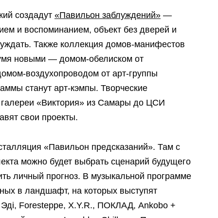
кий создадут
«Павильон заблуждений»
—
ием и воспоминанием, объект без дверей и
блуждать. Также коллекция домов-манифестов
умя новыми — домом-обелиском от
 домом-воздухопроводом от арт-группы
аммы станут арт-кэмпы. Творческие
т галереи «Виктория» из Самары до ЦСИ
авят свои проекты.
нсталляция «Павильон предсказаний». Там с
екта можно будет выбрать сценарий будущего
ить личный прогноз. В музыкальной программе
ных в ландшафт, на которых выступят
, Эдi, Foresteppe, X.Y.R., ПОКЛАД, Ankobo +