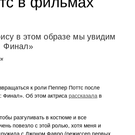
тс в фильмах
рису в этом образе мы увидим
: Финал»
ск
звращаться к роли Пеппер Поттс после
 Финал». Об этом актриса
рассказала
в
 чтобы разгуливать в костюме и все
чень повезло с этой ролью, хотя меня и
дружила с Джоном Фавро (режиссер первых