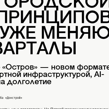
 ГОРОДСКО
 ПРИНЦИПОВ
 УЖЕ МЕНЯ
ВАРТАЛЫ
е «Остров» — новом формат
ртной инфраструктурой, AI-
а долголетие
жба
«Донстрой»