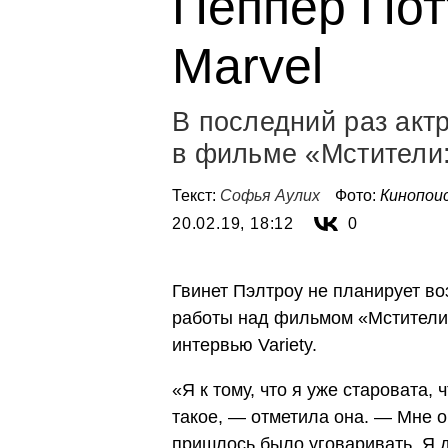
Пеппер Пот
Marvel
В последний раз акт
в фильме «Мстители
Текст:
Софья Аулих
Фото:
Кинопои
20.02.19, 18:12
0
Гвинет Пэлтроу не планирует во
работы над фильмом «Мстители:
интервью Variety.
«Я к тому, что я уже старовата,
такое, — отметила она. — Мне о
пришлось было уговаривать. Я 