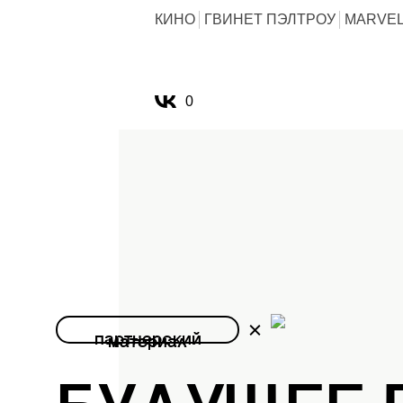
КИНО
ГВИНЕТ ПЭЛТРОУ
MARVE
0
партнерский
материал