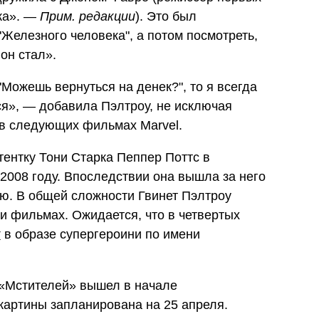
ка». —
Прим. редакции
). Это был
Железного человека", а потом посмотреть,
он стал».
"Можешь вернуться на денек?", то я всегда
тся», — добавила Пэлтроу, не исключая
в следующих фильмах Marvel.
тентку Тони Старка
Пеппер Поттс в
2008 году. Впоследствии она вышла за него
ию. В общей сложности Гвинет Пэлтроу
и фильмах. Ожидается, что в четвертых
т
в
образе супергероини по имени
«Мстителей» вышел в начале
картины запланирована на 25 апреля.