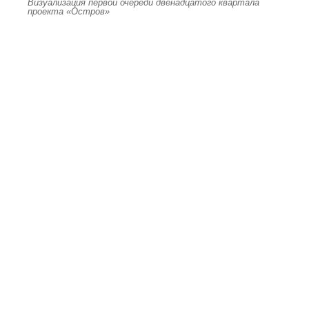
Визуализация первой очереди двенадцатого квартала
проекта «Остров»