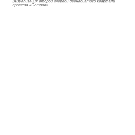
Визуализация второй очереди двенадцатого квартала
проекта «Остров»