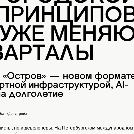
 ПРИНЦИПОВ
 УЖЕ МЕНЯ
ВАРТАЛЫ
е «Остров» — новом формат
ртной инфраструктурой, AI-
а долголетие
жба
«Донстрой»
нисты, но и девелоперы. На Петербургском международном