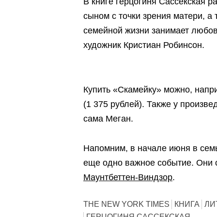
В книге герцогиня Сассекская р
сыном с точки зрения матери, а 
семейной жизни занимает любов
художник Кристиан Робинсон.
Купить «Скамейку» можно, напр
(1 375 рублей). Также у произв
сама Меган.
Напомним, в начале июня в сем
еще одно важное событие. Они
Маунтбеттен-Виндзор
.
THE NEW YORK TIMES
КНИГА
ЛИ
ГЕРЦОГИНЯ САССЕКСКАЯ