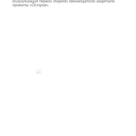
Визуализация первой очереди двенадцатого квартала
проекта «Остров»