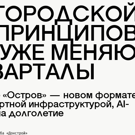
 ГОРОДСКО
 ПРИНЦИПОВ
 УЖЕ МЕНЯ
ВАРТАЛЫ
е «Остров» — новом формат
ртной инфраструктурой, AI-
а долголетие
жба
«Донстрой»