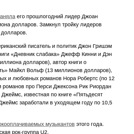
заняла
его прошлогодний лидер Джоан
иона долларов. Замкнул тройку лидеров
 долларов.
ериканский писатель и политик Джон Гришэм
книги «Дневник слабака» Джефф Кинни и Дэн
миллиона долларов), автор книги о
ть» Майкл Вольф (13 миллионов долларов),
ных и любовных романов Нора Робертс (по 12
ии романов про Перси Джексона Рик Риордан
. Джеймс, известная по книге «Пятьдесят
 Джеймс заработали в уходящем году по 10,5
окооплачиваемых музыкантов
этого года.
ская рок-группа
U2.