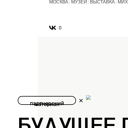
МОСКВА
МУЗЕЙ
ВЫСТАВКА
МИХ
0
партнерский
материал
БУДУЩЕЕ