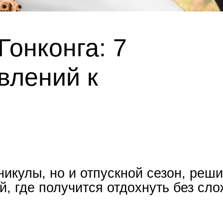
онконга: 7
влений к
икулы, но и отпускной сезон, реш
, где получится отдохнуть без сл