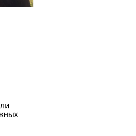
или
ожных