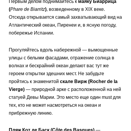
Первым делом поднимайтесь к
маяку Биаррица
(
Phare de Biarritz
)
, возведенному в XIX веке.
Отсюда открывается самый захватывающий вид на
Атлантический океан, Пиренеи и, в ясную погоду,
побережье Испании.
Прогуляйтесь вдоль набережной — вымощенные
улицы с белыми фасадами, отражение солнца в
волнах и бескрайний океан делают вас тут же
героем открытки здешних мест. Не забудьте
пройтись к знаменитой
скале Вирж (Rocher de la
Vierge)
— природной арке с расположенной на ней
статуей Девы Марии. Это место еще один must для
тех, кто не может насмотреться на океан и
прибрежную линию.
Пляж Кот де Баск (Côte des Basques)
—