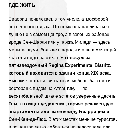
ГДЕ ЖИТЬ
Биарриц привлекает, в том числе, атмосферой
неспешного отдыха. Поэтому останавливаться
лучше не в самом центре, а в зеленых районах
вроде Сен-Шарля или у пляжа Миледи — здесь
меньше шума, больше природы и ошеломляющей
красоты виды на океан.
Я голосую за
пятизвездочный Regina Experimental Biarritz,
который находится в здании конца XIX века.
Высокие потолки, винтажная мебель, бассейн и
ресторан с видом на Атлантику — по
десятибалльной шкале эстетов уверенные десять.
Тем, кто ищет уединения, горячо рекомендую
апартаменты или шале между Биаррицем и
Сен-Жан-де-Люз.
В этих местах меньше туристов,
а до центра легко добраться на велосипеде или