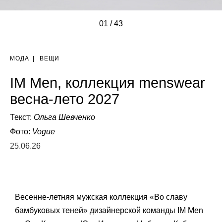
01
/
/
/
/
/
/
/
/
/
/
/
/
/
/
/
/
/
/
/
/
/
/
/
/
/
/
/
/
/
/
/
/
/
/
/
/
/
/
/
/
/
/
/
43
МОДА
|
ВЕЩИ
IM Men, коллекция menswear
весна-лето 2027
Текст:
Ольга Шевченко
Фото:
Vogue
25.06.26
Весенне-летняя мужская коллекция «Во славу
бамбуковых теней» дизайнерской команды IM Men