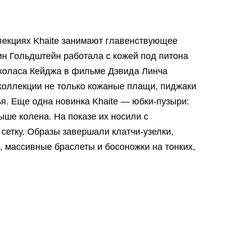
екциях Khaite занимают главенствующее
рин Гольдштейн работала с кожей под питона
коласа Кейджа в фильме Дэвида Линча
коллекции не только кожаные плащи, пиджаки
я. Еще одна новинка Khaite — юбки-пузыри:
выше колена. На показе их носили с
сетку. Образы завершали клатчи-узелки,
, массивные браслеты и босоножки на тонких,