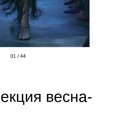
01
/
/
/
/
/
/
/
/
/
/
/
/
/
/
/
/
/
/
/
/
/
/
/
/
/
/
/
/
/
/
/
/
/
/
/
/
/
/
/
/
/
/
/
/
44
лекция весна-