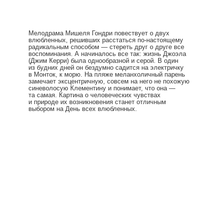
Мелодрама Мишеля Гондри повествует о двух
влюбленных, решивших расстаться по-настоящему
радикальным способом — стереть друг о друге все
воспоминания. А начиналось все так: жизнь Джоэла
(Джим Керри) была однообразной и серой. В один
из будних дней он бездумно садится на электричку
в Монток, к морю. На пляже меланхоличный парень
замечает эксцентричную, совсем на него не похожую
синеволосую Клементину и понимает, что она —
та самая. Картина о человеческих чувствах
и природе их возникновения станет отличным
выбором на День всех влюбленных.