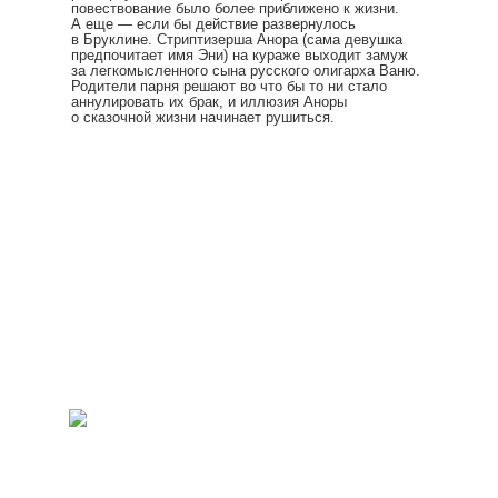
повествование было более приближено к жизни.
А еще — если бы действие развернулось
в Бруклине. Стриптизерша Анора (сама девушка
предпочитает имя Эни) на кураже выходит замуж
за легкомысленного сына русского олигарха Ваню.
Родители парня решают во что бы то ни стало
аннулировать их брак, и иллюзия Аноры
о сказочной жизни начинает рушиться.