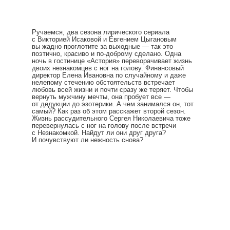
Ручаемся, два сезона лирического сериала
с Викторией Исаковой и Евгением Цыгановым
вы жадно проглотите за выходные — так это
поэтично, красиво и по-доброму сделано. Одна
ночь в гостинице «Астория» переворачивает жизнь
двоих незнакомцев с ног на голову. Финансовый
директор Елена Ивановна по случайному и даже
нелепому стечению обстоятельств встречает
любовь всей жизни и почти сразу же теряет. Чтобы
вернуть мужчину мечты, она пробует все —
от дедукции до эзотерики. А чем занимался он, тот
самый? Как раз об этом расскажет второй сезон.
Жизнь рассудительного Сергея Николаевича тоже
перевернулась с ног на голову после встречи
с Незнакомкой. Найдут ли они друг друга?
И почувствуют ли нежность снова?