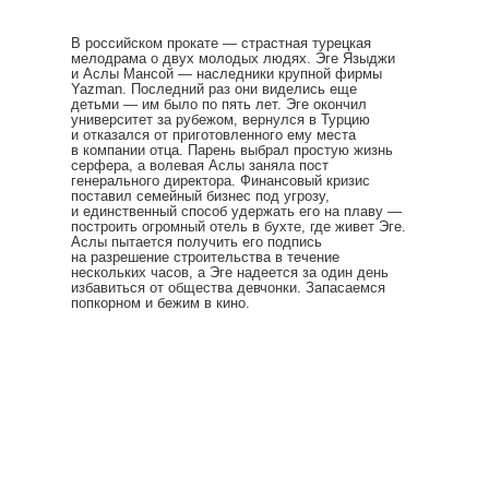
В российском прокате — страстная турецкая
мелодрама о двух молодых людях. Эге Языджи
и Аслы Мансой — наследники крупной фирмы
Yazman. Последний раз они виделись еще
детьми — им было по пять лет. Эге окончил
университет за рубежом, вернулся в Турцию
и отказался от приготовленного ему места
в компании отца. Парень выбрал простую жизнь
серфера, а волевая Аслы заняла пост
генерального директора. Финансовый кризис
поставил семейный бизнес под угрозу,
и единственный способ удержать его на плаву —
построить огромный отель в бухте, где живет Эге.
Аслы пытается получить его подпись
на разрешение строительства в течение
нескольких часов, а Эге надеется за один день
избавиться от общества девчонки. Запасаемся
попкорном и бежим в кино.