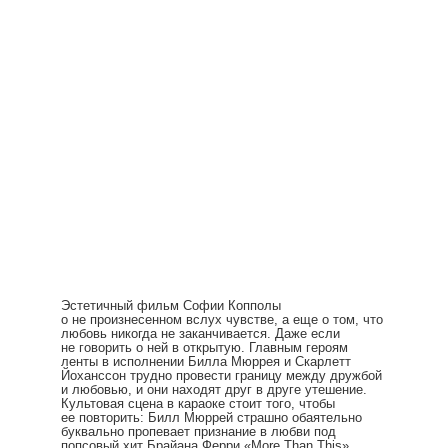
Эстетичный фильм Софии Копполы
о не произнесенном вслух чувстве, а еще о том, что
любовь никогда не заканчивается. Даже если
не говорить о ней в открытую. Главным героям
ленты в исполнении Билла Мюррея и Скарлетт
Йоханссон трудно провести границу между дружбой
и любовью, и они находят друг в друге утешение.
Культовая сцена в караоке стоит того, чтобы
ее повторить: Билл Мюррей страшно обаятельно
буквально пропевает признание в любви под
попсовый хит Брайана Ферри «More Than This»,