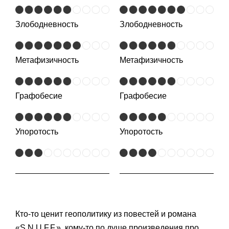
Злободневность
Злободневность
Метафизичность
Метафизичность
Графобесие
Графобесие
Упоротость
Упоротость
Кто-то ценит геополитику из повестей и романа
«S.N.U.F.F.», кому-то по душе произведения про