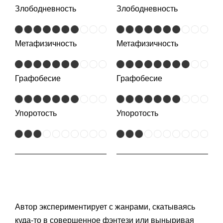
Злободневность
Злободневность
Метафизичность
Метафизичность
Графобесие
Графобесие
Упоротость
Упоротость
Автор экспериментирует с жанрами, скатываясь
куда-то в совершенное фэнтези или выныривая